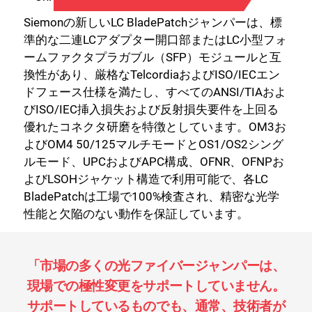
Siemonの新しいLC BladePatchジャンパーは、標
準的な二連LCアダプター開口部またはLC小型フォ
ームファクタプラガブル（SFP）モジュールと互
換性があり、厳格なTelcordiaおよびISO/IECエン
ドフェース仕様を満たし、すべてのANSI/TIAおよ
びISO/IEC挿入損失および反射損失要件を上回る
優れたコネクタ研磨を特徴としています。OM3お
よびOM4 50/125マルチモードとOS1/OS2シング
ルモード、UPCおよびAPC構成、OFNR、OFNPお
よびLSOHジャケット構造で利用可能で、各LC
BladePatchは工場で100%検査され、精密な光学
性能と欠陥のない動作を保証しています。
「市場の多くの光ファイバージャンパーは、
現場での極性変更をサポートしていません。
サポートしているものでも、通常、技術者が