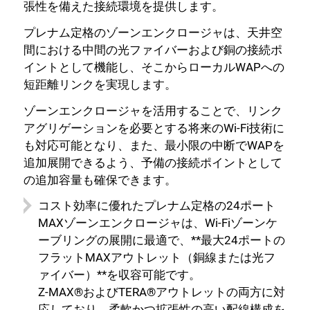
張性を備えた接続環境を提供します。
プレナム定格のゾーンエンクロージャは、天井空
間における中間の光ファイバーおよび銅の接続ポ
イントとして機能し、そこからローカルWAPへの
短距離リンクを実現します。
ゾーンエンクロージャを活用することで、リンク
アグリゲーションを必要とする将来のWi-Fi技術に
も対応可能となり、また、最小限の中断でWAPを
追加展開できるよう、予備の接続ポイントとして
の追加容量も確保できます。
コスト効率に優れたプレナム定格の24ポート
MAXゾーンエンクロージャは、Wi-Fiゾーンケ
ーブリングの展開に最適で、**最大24ポートの
フラットMAXアウトレット（銅線または光フ
ァイバー）**を収容可能です。
Z-MAX®およびTERA®アウトレットの両方に対
応しており、柔軟かつ拡張性の高い配線構成を