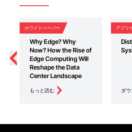
ホワイトペーパー
アプリ
Why Edge? Why
Dis
Now? How the Rise of
Sys
Edge Computing Will
Reshape the Data
Center Landscape
もっと読む
ダウ