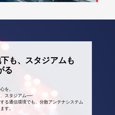
地下も、スタジアムも
がる
安心を。
、スタジアム──
雑する通信環境でも、分散アンテナシステム
えます。