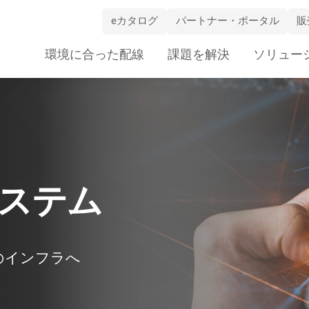
eカタログ
パートナー・ポータル
販
Skip
環境に合った配線
課題を解決
ソリュー
Navigation
ステム
のインフラへ