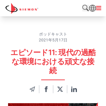
内容をスキップ
メニ
検索サイト
SEARCH
ポッドキャスト
2021年5月17日
エピソード11: 現代の過酷
な環境における頑丈な接
続