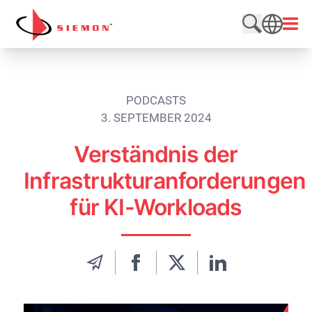
Direkt zum Inhalt wechseln
Menü
Website du
SEARCH
PODCASTS
3. SEPTEMBER 2024
Verständnis der
Infrastrukturanforderungen
für KI-Workloads