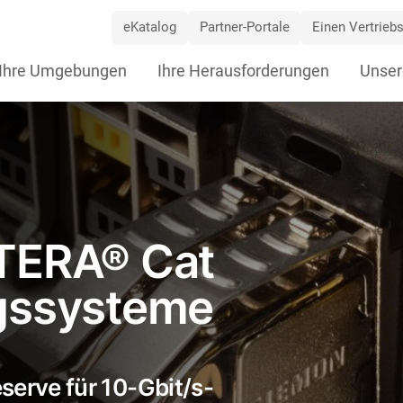
eKatalog
Partner-Portale
Einen Vertriebs
ip
Ihre Umgebungen
Ihre Herausforderungen
Unser
vigation
TERA® Cat
gssysteme
serve für 10-Gbit/s-