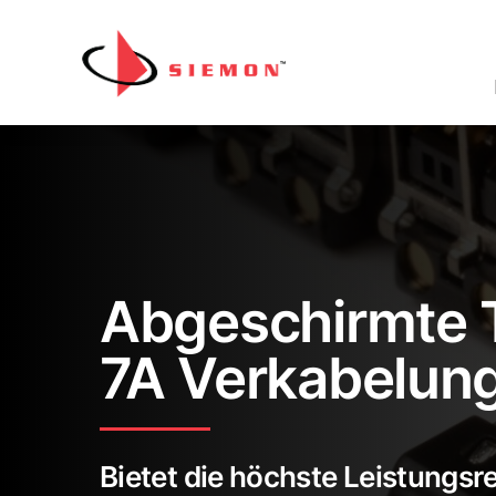
Direkt zum Inhalt wechseln
Sk
Na
Abgeschirmte 
7A Verkabelun
Bietet die höchste Leistungsre