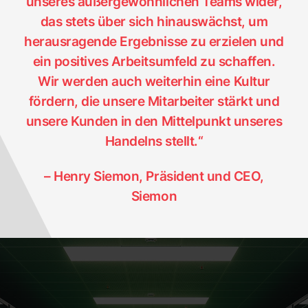
unseres außergewöhnlichen Teams wider,
Schließen Sie
das stets über sich hinauswächst, um
herausragende Ergebnisse zu erzielen und
ein positives Arbeitsumfeld zu schaffen.
Wir werden auch weiterhin eine Kultur
fördern, die unsere Mitarbeiter stärkt und
unsere Kunden in den Mittelpunkt unseres
Handelns stellt.“
– Henry Siemon, Präsident und CEO,
Siemon