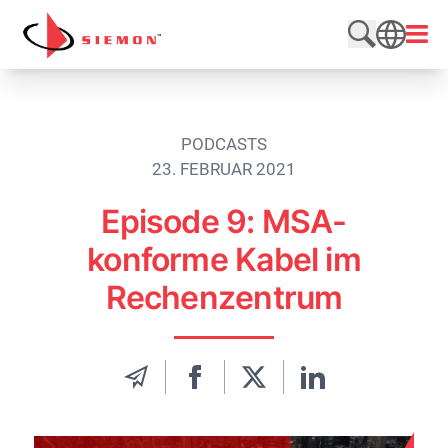
Direkt zum Inhalt wechseln
Menü
Website du
SEARCH
PODCASTS
23. FEBRUAR 2021
Episode 9: MSA-
konforme Kabel im
Rechenzentrum