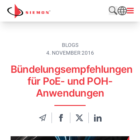
Direkt zum Inhalt wechseln
Menü
Website du
SEARCH
BLOGS
4. NOVEMBER 2016
Bündelungsempfehlungen
für PoE- und POH-
Anwendungen