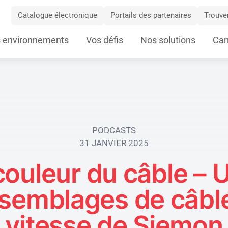
Catalogue électronique
Portails des partenaires
Trouver
 environnements
Vos défis
Nos solutions
Car
ation
PODCASTS
31 JANVIER 2025
couleur du câble – 
ssemblages de câbl
vitesse de Siemon