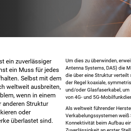
st ein zuverlässiger
Um dies zu überwinden, erwei
Antenna Systems, DAS) die Mo
nst ein Muss für jedes
die über eine Struktur verteil
halten. Selbst mit dem
der Regel koaxiale, symmetri
h weltweit ausbreiten,
und/oder Glasfaserkabel, um 
oblem, wenn in einem
von 4G- und 5G-Mobilfunkdien
r anderen Struktur
Als weltweit führender Herste
kieren oder
Verkabelungssystemen weiß 
rke überlastet sind.
Konnektivität beim Aufbau e
Zuverlässigkeit an erster Ste