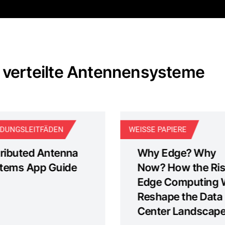
Schließen Sie
 verteilte Antennensysteme
DUNGSLEITFÄDEN
WEISSE PAPIERE
tributed Antenna
Why Edge? Why
tems App Guide
Now? How the Ris
Edge Computing W
Reshape the Data
Center Landscap