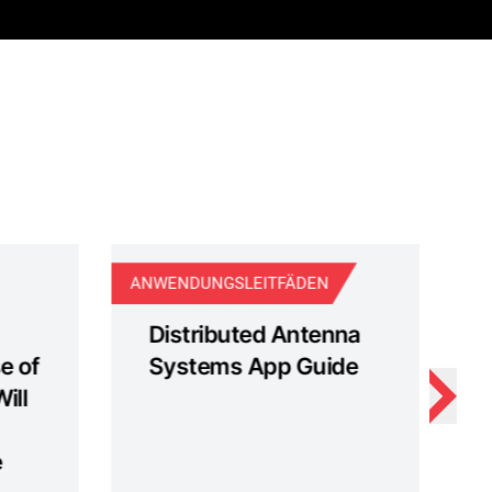
ANWENDUNGSLEITFÄDEN
WE
Distributed Antenna
e of
Systems App Guide
ill
e