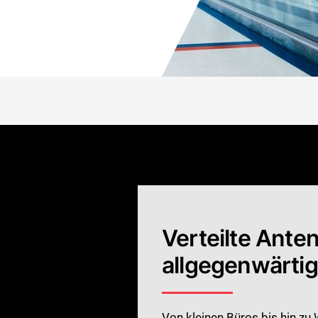
Verteilte Ant
allgegenwärtig
Von kleinen Büros bis hin zu 