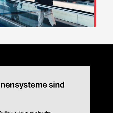
ennensysteme sind
Wolkenkratzern, von lokalen