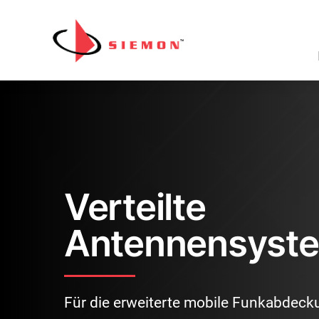
Direkt zum Inhalt wechseln
Sk
Na
Verteilte
Antennensyst
Für die erweiterte mobile Funkabdeck