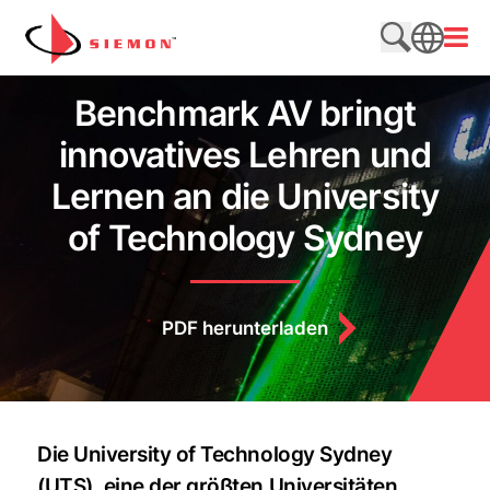
Direkt zum Inhalt wechseln
Menü
Website du
SEARCH
Benchmark AV bringt
innovatives Lehren und
Lernen an die University
of Technology Sydney
PDF herunterladen
Die University of Technology Sydney
(UTS), eine der größten Universitäten