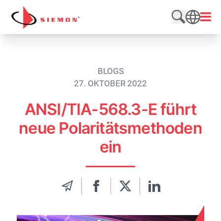
Direkt zum Inhalt wechseln
Menü
Website du
SEARCH
BLOGS
27. OKTOBER 2022
ANSI/TIA-568.3-E führt
neue Polaritätsmethoden
ein