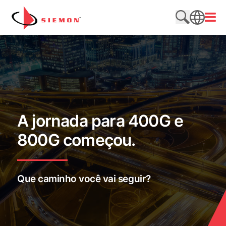
Pular para o conteúdo
Abrir
Pesquisar n
SEARCH
A jornada para 400G e
800G começou.
Que caminho você vai seguir?