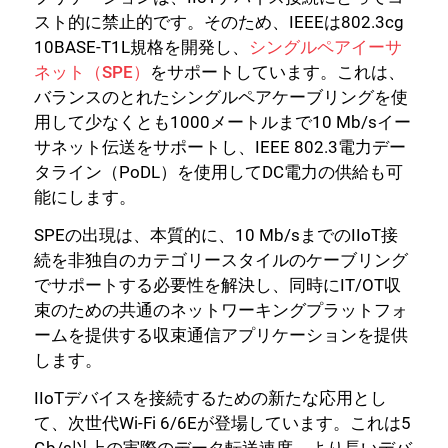
スト的に禁止的です。そのため、IEEEは802.3cg
10BASE-T1L規格を開発し、
シングルペアイーサ
ネット（SPE）
をサポートしています。これは、
バランスのとれたシングルペアケーブリングを使
用して少なくとも1000メートルまで10 Mb/sイー
サネット伝送をサポートし、IEEE 802.3電力デー
タライン（PoDL）を使用してDC電力の供給も可
能にします。
SPEの出現は、本質的に、10 Mb/sまでのIIoT接
続を非独自のカテゴリースタイルのケーブリング
でサポートする必要性を解決し、同時にIT/OT収
束のための共通のネットワーキングプラットフォ
ームを提供する収束通信アプリケーションを提供
します。
IIoTデバイスを接続するための新たな応用とし
て、次世代Wi-Fi 6/6Eが登場しています。これは5
Gb/s以上の実際のデータ転送速度、より長いデバ