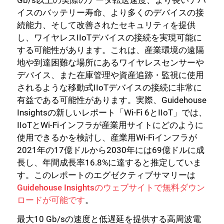
イスのバッテリー寿命、より多くのデバイスの接
続能力、そして改善されたセキュリティを提供
し、ワイヤレスIIoTデバイスの接続を実現可能に
する可能性があります。これは、産業環境の遠隔
地や到達困難な場所にあるワイヤレスセンサーや
デバイス、また在庫管理や資産追跡・監視に使用
されるような移動式IIoTデバイスの接続に非常に
閉じる
有益である可能性があります。実際、Guidehouse
Insightsの新しいレポート「Wi-Fi 6とIIoT」では、
IIoTとWi-Fiインフラが産業用サイトにどのように
使用できるかを検討し、産業用Wi-Fiインフラが
2021年の17億ドルから2030年には69億ドルに成
長し、年間成長率16.8%に達すると推定していま
す。このレポートのエグゼクティブサマリーは
Guidehouse Insightsのウェブサイトで無料ダウン
ロードが可能です
。
最大10 Gb/sの速度と低遅延を提供する高周波電