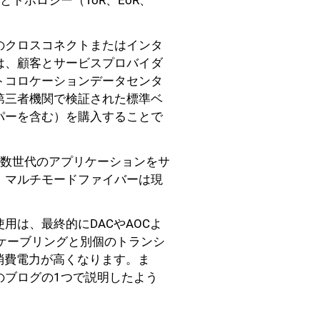
トポロジー（ToR、EoR、
のクロスコネクトまたはインタ
は、顧客とサービスプロバイダ
トコロケーションデータセンタ
第三者機関で検証された標準ベ
パーを含む）を購入することで
複数世代のアプリケーションをサ
。マルチモードファイバーは現
は、最終的にDACやAOCよ
ケーブリングと別個のトランシ
消費電力が高くなります。ま
のブログの1つで説明したよう