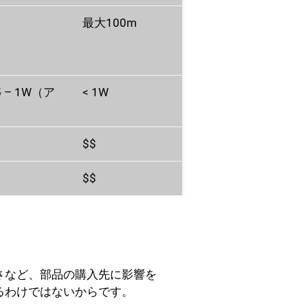
最大100m
）
5 – 1W（ア
< 1W
$$
$$
さなど、部品の購入先に影響を
るわけではないからです。