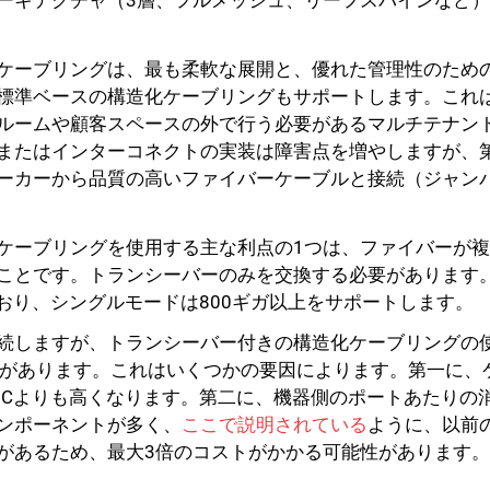
キテクチャ（3層、フルメッシュ、リーフスパインなど）と
閉じる
ケーブリングは、最も柔軟な展開と、優れた管理性のため
標準ベースの構造化ケーブリングもサポートします。これ
ルームや顧客スペースの外で行う必要があるマルチテナン
またはインターコネクトの実装は障害点を増やしますが、
ーカーから品質の高いファイバーケーブルと接続（ジャン
ケーブリングを使用する主な利点の1つは、ファイバーが
ことです。トランシーバーのみを交換する必要があります
ており、シングルモードは800ギガ以上をサポートします。
続しますが、トランシーバー付きの構造化ケーブリングの使用
性があります。これはいくつかの要因によります。第一に、
AOCよりも高くなります。第二に、機器側のポートあたりの
ンポーネントが多く、
ここで説明されている
ように、以前
があるため、最大3倍のコストがかかる可能性があります。