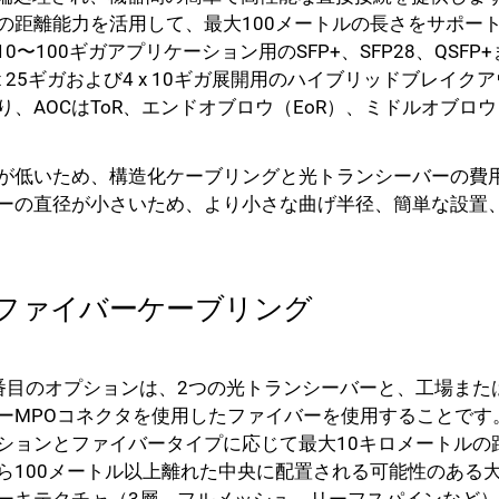
の距離能力を活用して、最大100メートルの長さをサポー
〜100ギガアプリケーション用のSFP+、SFP28、QSFP
x 25ギガおよび4 x 10ギガ展開用のハイブリッドブレイ
、AOCはToR、エンドオブロウ（EoR）、ミドルオブロ
力が低いため、構造化ケーブリングと光トランシーバーの費
ーの直径が小さいため、より小さな曲げ半径、簡単な設置
ファイバーケーブリング
番目のオプションは、2つの光トランシーバーと、工場また
ーMPOコネクタを使用したファイバーを使用することです
ションとファイバータイプに応じて最大10キロメートルの
ら100メートル以上離れた中央に配置される可能性のある