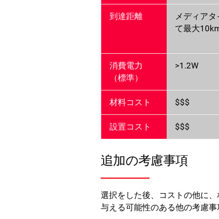
到達距離
メディアタ
て最大10k
消費電力
>1.2W
（標準）
材料コスト
$$$
設置コスト
$$$
追加の考慮事項
選択をした後、コストの他に、
与える可能性のある他の考慮事