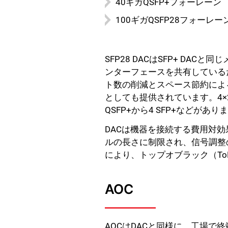
40ギガQSFP+フォーレーン
100ギガQSFP28フォーレー
SFP28 DACはSFP+ DAC
ンターフェースを共有している
ト数の削減とスペース節約によ
としても提供されています。4×25
QSFP+から4 SFP+などがあり
DACは機器を接続する費用対
ルの長さに制限され、信号調整の
により、トップオブラック（T
AOC
AOCはDACと同様に、工場