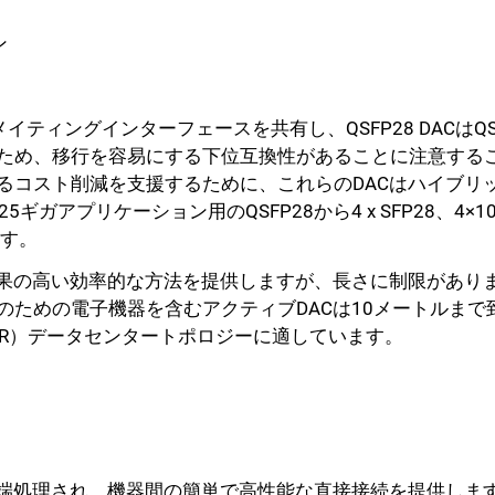
ン
と同じメイティングインターフェースを共有し、QSFP28 DACは
ため、移行を容易にする下位互換性があることに注意する
るコスト削減を支援するために、これらのDACはハイブリ
ギガアプリケーション用のQSFP28から4 x SFP28、4
ます。
効果の高い効率的な方法を提供しますが、長さに制限がありま
ための電子機器を含むアクティブDACは10メートルまで
oR）データセンタートポロジーに適しています。
で終端処理され、機器間の簡単で高性能な直接接続を提供しま